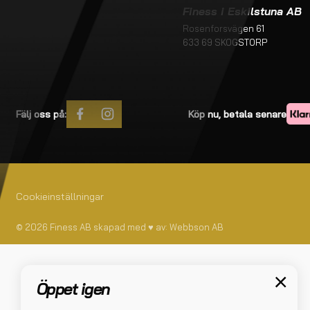
Köpvillkor
Finess i Eskilstuna AB
Rosenforsvägen 61
633 69 SKOGSTORP
Fälj oss på:
Köp nu, betala senare
Cookieinställningar
© 2026 Finess AB skapad med
♥
av:
Webbson AB
Öppet igen