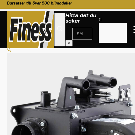
Bursatser till över 500 bilmodeller
Hitta det du
0
söker
Inga
produkter i
HEM
/
TILL BILEN
/
ELEKTRONIK
/
VÄRMEPAKET 5KW
varukorgen.
×
🔍