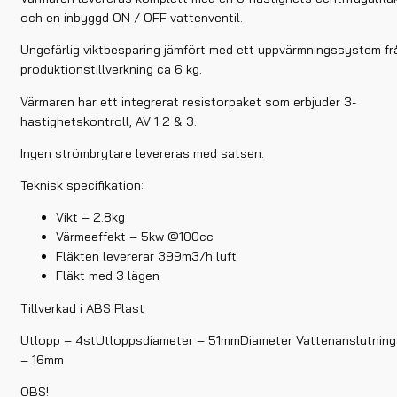
och en inbyggd ON / OFF vattenventil.
Ungefärlig viktbesparing jämfört med ett uppvärmningssystem fr
produktionstillverkning ca 6 kg.
Värmaren har ett integrerat resistorpaket som erbjuder 3-
hastighetskontroll; AV 1 2 & 3.
Ingen strömbrytare levereras med satsen.
Teknisk specifikation:
Vikt – 2.8kg
Värmeeffekt – 5kw @100cc
Fläkten levererar 399m3/h luft
Fläkt med 3 lägen
Tillverkad i ABS Plast
Utlopp – 4stUtloppsdiameter – 51mmDiameter Vattenanslutning
– 16mm
OBS!