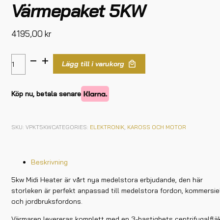
Värmepaket 5KW
4195,00
kr
Lägg till i varukorg
Köp nu, betala senare
SKU:
VPKT5KW
CATEGORIES:
ELEKTRONIK
,
KAROSS OCH MOTOR
Beskrivning
5kw Midi Heater är vårt nya medelstora erbjudande, den här
storleken är perfekt anpassad till medelstora fordon, kommersie
och jordbruksfordons.
Värmaren levereras komplett med en 3-hastighets centrifugalflä