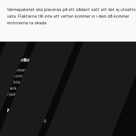
Värmepaketet ska placeras på ett sådant sätt att det ej utsätts
väta. Fläktarna tål inte att vatten kommer in i dem då kommer
motorerna ta skada.
Produktkategorier
Verkstadstjänster
Bursatser
Verkstadstjänster
Personlig utrustning
Tillverkning av bromsslangar
Till bilen
Projekt
Däck & Fälg
Fjädring & service
Kundtjänst
Kontakt
Monteringsanvisning
butik@finess.se
Kontakt
016-260 99
Om oss