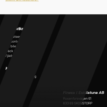
Produktkategorier
Verkstadstjänster
Bursatser
Verkstadstjänster
Personlig utrustning
Tillverkning av bromsslangar
Till bilen
Projekt
Däck & Fälg
Fjädring & service
Kundtjänst
Kontakt
Monteringsanvisning
butik@finess.se
Kontakt
016-260 99
Om oss
Köpvillkor
Finess i Eskilstuna AB
Rosenforsvägen 61
633 69 SKOGSTORP