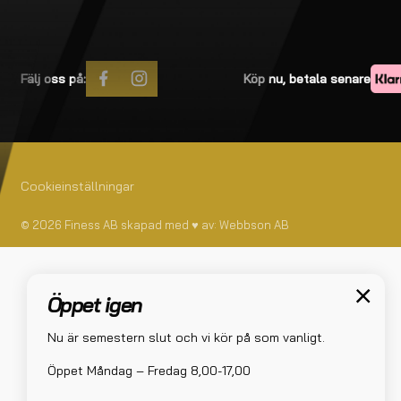
Fälj oss på:
Köp nu, betala senare
Cookieinställningar
© 2026 Finess AB skapad med
♥
av:
Webbson AB
Öppet igen
Nu är semestern slut och vi kör på som vanligt.
Öppet Måndag – Fredag 8,00-17,00