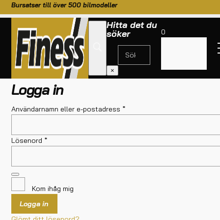
Bursatser till över 500 bilmodeller
Hitta det du
0
söker
Inga
produkter i
Mitt konto
varukorgen.
×
Logga in
Användarnamn eller e-postadress
*
Lösenord
*
Kom ihåg mig
Logga in
Glömt ditt lösenord?