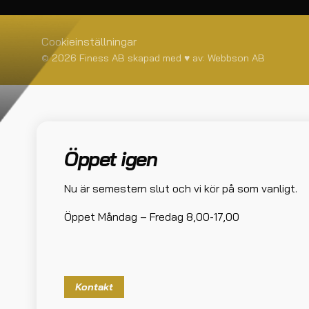
Cookieinställningar
© 2026 Finess AB skapad med
♥
av:
Webbson AB
Öppet igen
Nu är semestern slut och vi kör på som vanligt.
Öppet Måndag – Fredag 8,00-17,00
Kontakt