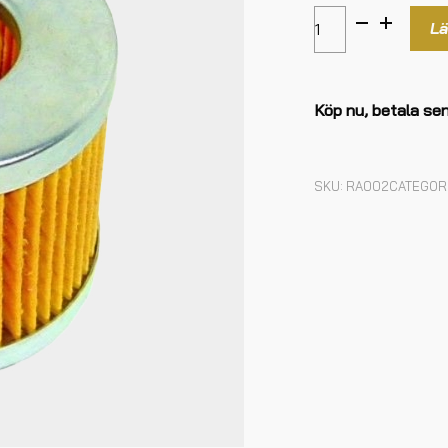
Lä
Köp nu, betala se
SKU:
RA002
CATEGOR