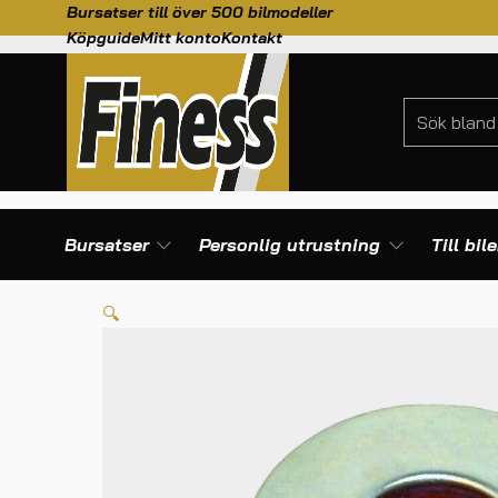
Bursatser till över 500 bilmodeller
Köpguide
Mitt konto
Kontakt
Bursatser
Personlig utrustning
Till bil
HEM
/
TILL BILEN
/
TANKAR OCH BRÄNSLESYSTEM
/
UTBYTESF
🔍