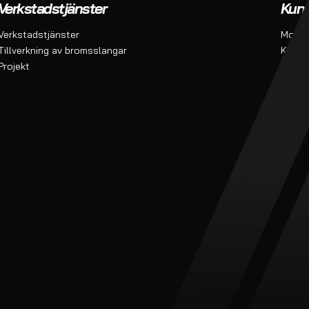
Verkstadstjänster
Kund
Verkstadstjänster
Monte
Tillverkning av bromsslangar
Konta
Projekt
Om o
Köpvil