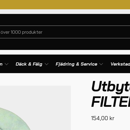
en
Däck & Fälg
Fjädring & Service
Verkstad
ILTER SEPARAT TILL FILTER KING
Utbyte
FILTE
154,00
kr