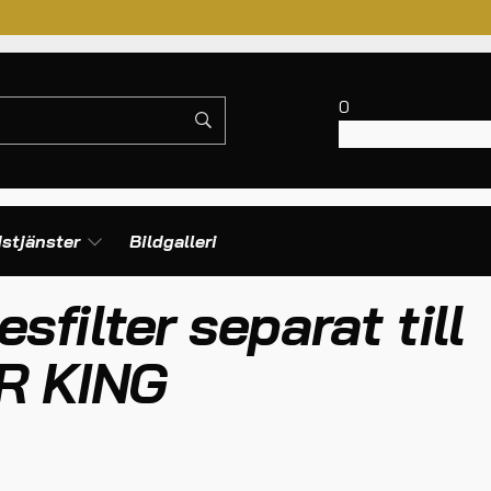
0
Inga produkter i va
stjänster
Bildgalleri
sfilter separat till
R KING