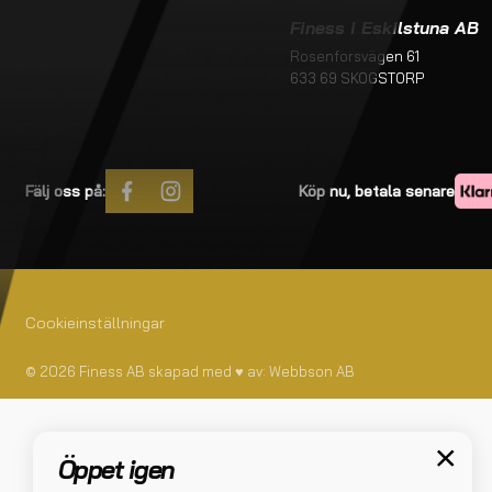
Köpvillkor
Finess i Eskilstuna AB
Rosenforsvägen 61
633 69 SKOGSTORP
Fälj oss på:
Köp nu, betala senare
Cookieinställningar
© 2026 Finess AB skapad med
♥
av:
Webbson AB
Öppet igen