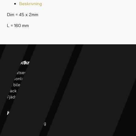
Beskrivning
Dim = 45 x 2mm
L = 160 mm
Produktkategorier
Verkstadstjänster
Bursatser
Verkstadstjänster
Personlig utrustning
Tillverkning av bromsslangar
Till bilen
Projekt
Däck & Fälg
Fjädring & service
Kundtjänst
Kontakt
Monteringsanvisning
butik@finess.se
Kontakt
016-260 99
Om oss