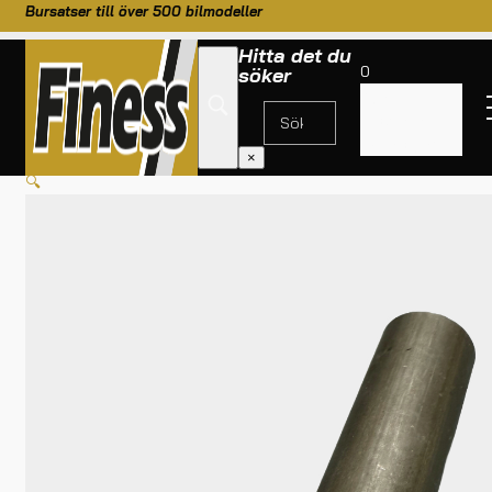
Bursatser till över 500 bilmodeller
Hitta det du
0
söker
Inga
produkter i
HEM
/
BURSATSER
/
TILLBEHÖR
/
SKARVHYLSA TILL 40MM RÖR
varukorgen.
×
🔍