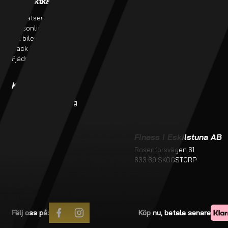
Produktkategorier
Verkstadstjänster
Bursatser
Verkstadstjänster
Personlig utrustning
Tillverkning av bromsslangar
Till bilen
Projekt
Däck & Fälg
Fjädring & service
Kundtjänst
Kontakt
Monteringsanvisning
butik@finess.se
Kontakt
016-260 99
Om oss
Köpvillkor
Finess i Eskilstuna AB
Rosenforsvägen 61
633 69 SKOGSTORP
Fälj oss på:
Köp nu, betala senare