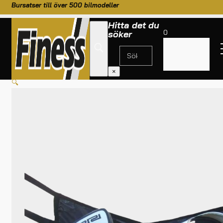
Bursatser till över 500 bilmodeller
Hitta det du
0
söker
Inga
produkter i
HEM
/
TILL BILEN
/
KAROSS OCH MOTOR
/
RRS HJÄLMNÄT
varukorgen.
×
🔍