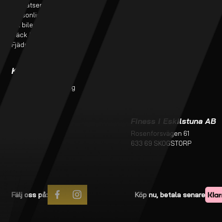
Bursatser
Verkstadstjänster
Personlig utrustning
Tillverkning av bromsslangar
Till bilen
Projekt
Däck & Fälg
Fjädring & service
Kundtjänst
Kontakt
Monteringsanvisning
butik@finess.se
Kontakt
016-260 99
Om oss
Köpvillkor
Finess i Eskilstuna AB
Rosenforsvägen 61
633 69 SKOGSTORP
Fälj oss på:
Köp nu, betala senare