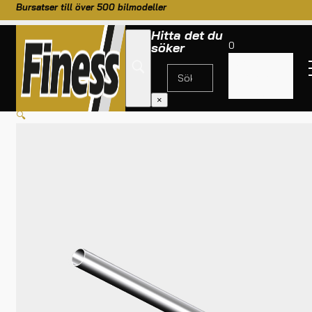
Bursatser till över 500 bilmodeller
Hitta det du
0
söker
Inga
produkter i
HEM
/
BURSATSER
/
DRAGRACING BÅGE
/
RÖR (32X3MM, L=1400)
varukorgen.
×
🔍