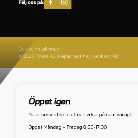
Fälj oss på:
Cookieinställningar
© 2026 Finess AB skapad med
♥
av:
Webbson AB
Öppet igen
Nu är semestern slut och vi kör på som vanligt.
Öppet Måndag – Fredag 8,00-17,00