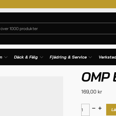
en
Däck & Fälg
Fjädring & Service
Verkstad
OMP B
169,00
kr
Lä