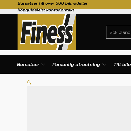
Bursatser till över 500 bilmodeller
Köpguide
Mitt konto
Kontakt
Bursatser
Personlig utrustning
Till bil
HEM
/
TILL BILEN
/
BÄLTEN
/
OMP BÄLTESKNIV STOR
🔍