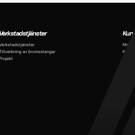
Verkstadstjänster
Kund
Verkstadstjänster
Monte
Tillverkning av bromsslangar
Konta
Projekt
Om o
Köpvil