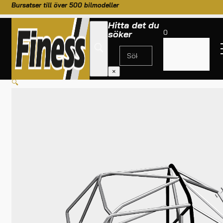
Bursatser till över 500 bilmodeller
Hitta det du
0
söker
Inga
produkter i
HEM
/
BURSATSER
/
DRIFTING
/
BYGGSATS DRIFTING
varukorgen.
×
🔍