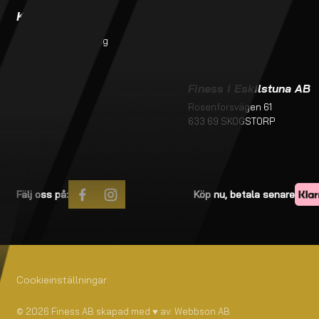
Kundtjänst
Kontakt
Monteringsanvisning
butik@finess.se
Kontakt
016-260 99
Om oss
Köpvillkor
Finess i Eskilstuna AB
Rosenforsvägen 61
633 69 SKOGSTORP
Fälj oss på:
Köp nu, betala senare
Cookieinställningar
© 2026 Finess AB skapad med
♥
av:
Webbson AB