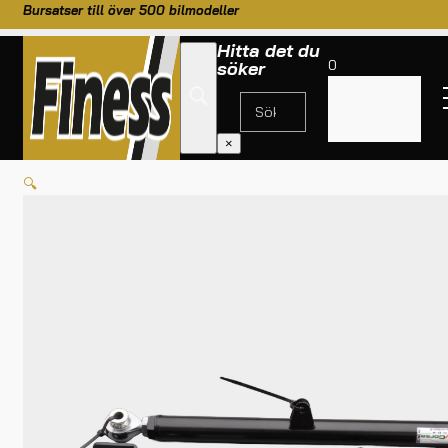
Bursatser till över 500 bilmodeller
Hitta det du
0
söker
Inga
produkter i
HEM
/
TILL BILEN
/
FRAMVAGN/ STYVÄXEL/ SPINDEL
/
BMW E36 BÄRARMSKIT U
varukorgen.
CAMBERJUSTERING
×
🔍