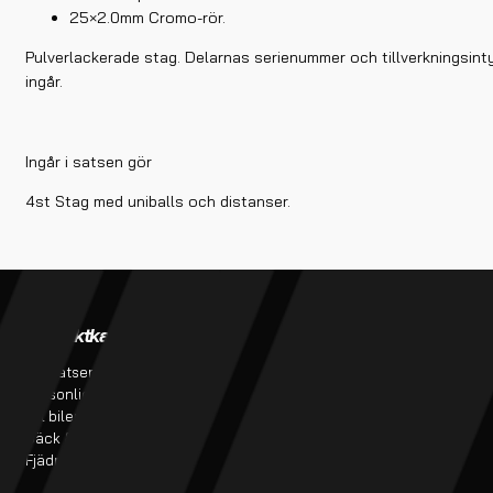
25×2.0mm Cromo-rör.
Pulverlackerade stag. Delarnas serienummer och tillverkningsint
ingår.
Ingår i satsen gör
4st Stag med uniballs och distanser.
Produktkategorier
Verkstadstjänster
Bursatser
Verkstadstjänster
Personlig utrustning
Tillverkning av bromsslangar
Till bilen
Projekt
Däck & Fälg
Fjädring & service