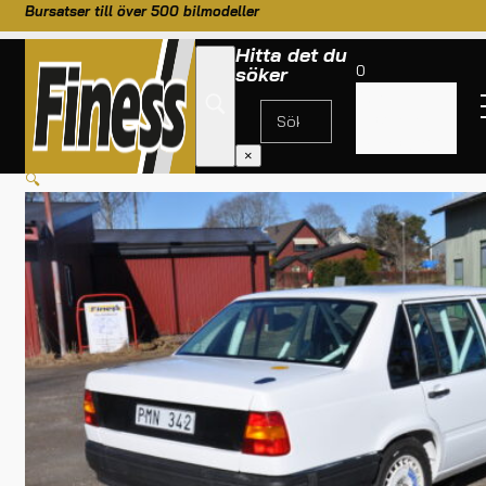
Bursatser till över 500 bilmodeller
Hitta det du
0
söker
Inga
produkter i
HEM
/
TILL BILEN
/
RUTOR GLAS/PLAST
/
BAKRUTA VOLVO 940
varukorgen.
×
🔍