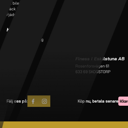
Till bilen
Projekt
Däck & Fälg
Fjädring & service
Kundtjänst
Kontakt
Monteringsanvisning
butik@finess.se
Kontakt
016-260 99
Om oss
Köpvillkor
Finess i Eskilstuna AB
Rosenforsvägen 61
633 69 SKOGSTORP
Fälj oss på:
Köp nu, betala senare