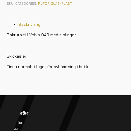
SKU:
CATEGORIES:
RUTOR GLAS/PLAST
Beskrivning
Bakruta till Volvo 940 med elslingor.
Skickas ej.
Finns normalt i lager för avhämtning i butik.
Produktkategorier
Verkstadstjänster
Bursatser
Verkstadstjänster
Personlig utrustning
Tillverkning av bromsslangar